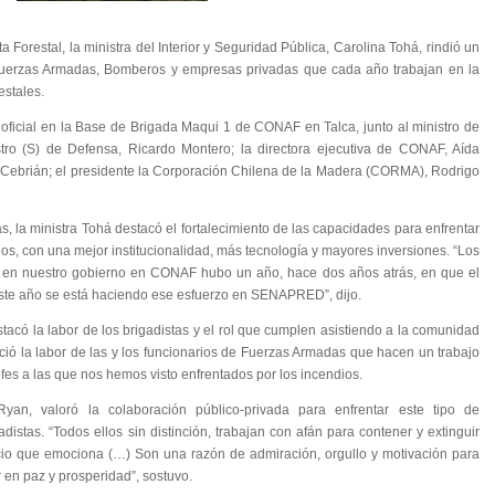
 Forestal, la ministra del Interior y Seguridad Pública, Carolina Tohá, rindió un
uerzas Armadas, Bomberos y empresas privadas que cada año trabajan en la
estales.
 oficial en la Base de Brigada Maqui 1 de CONAF en Talca, junto al ministro de
istro (S) de Defensa, Ricardo Montero; la directora ejecutiva de CONAF, Aída
a Cebrián; el presidente la Corporación Chilena de la Madera (CORMA), Rodrigo
as, la ministra Tohá destacó el fortalecimiento de las capacidades para enfrentar
os, con una mejor institucionalidad, más tecnología y mayores inversiones. “Los
o en nuestro gobierno en CONAF hubo un año, hace dos años atrás, en que el
ste año se está haciendo ese esfuerzo en SENAPRED”, dijo.
tacó la labor de los brigadistas y el rol que cumplen asistiendo a la comunidad
ó la labor de las y los funcionarios de Fuerzas Armadas que hacen un trabajo
fes a las que nos hemos visto enfrentados por los incendios.
an, valoró la colaboración público-privada para enfrentar este tipo de
istas. “Todos ellos sin distinción, trabajan con afán para contener y extinguir
icio que emociona (…) Son una razón de admiración, orgullo y motivación para
 en paz y prosperidad”, sostuvo.