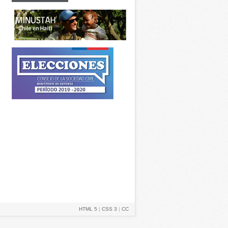
HTML 5
|
CSS 3
|
CC