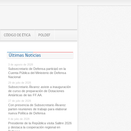
CÓDIGO DE ÉTICA
POLDEF
Últimas Noticias
3 de agosto de 2026
Subsecretario de Defensa participó en la
Cuenta Pública del Ministerio de Defensa
Nacional
29 de julio de 2026
Subsecretario Álvarez asiste a inauguración
de curso de preparación de Dotaciones
Antárticas de las FF.AA.
27 de julio de 2026
Con presencia de Subsecretario Álvarez
parten reuniones de trabajo para elaborar
nueva Política de Defensa
9 de julio de 2026
Presidente de la República visita Salitre 2026
y destaca la cooperación regional en