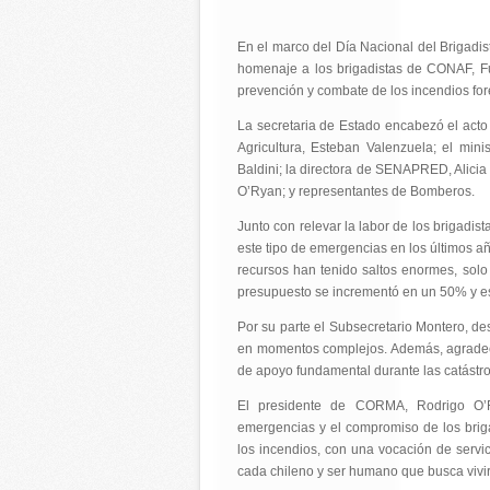
En el marco del Día Nacional del Brigadista
homenaje a los brigadistas de CONAF, F
prevención y combate de los incendios for
La secretaria de Estado encabezó el acto
Agricultura, Esteban Valenzuela; el min
Baldini; la directora de SENAPRED, Alici
O’Ryan; y representantes de Bomberos.
Junto con relevar la labor de los brigadist
este tipo de emergencias en los últimos añ
recursos han tenido saltos enormes, sol
presupuesto se incrementó en un 50% y e
Por su parte el Subsecretario Montero, des
en momentos complejos. Además, agradeci
de apoyo fundamental durante las catástro
El presidente de CORMA, Rodrigo O’Ry
emergencias y el compromiso de los brigad
los incendios, con una vocación de serv
cada chileno y ser humano que busca vivir