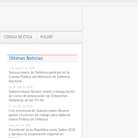
CÓDIGO DE ÉTICA
POLDEF
Últimas Noticias
3 de agosto de 2026
Subsecretario de Defensa participó en la
Cuenta Pública del Ministerio de Defensa
Nacional
29 de julio de 2026
Subsecretario Álvarez asiste a inauguración
de curso de preparación de Dotaciones
Antárticas de las FF.AA.
27 de julio de 2026
Con presencia de Subsecretario Álvarez
parten reuniones de trabajo para elaborar
nueva Política de Defensa
9 de julio de 2026
Presidente de la República visita Salitre 2026
y destaca la cooperación regional en