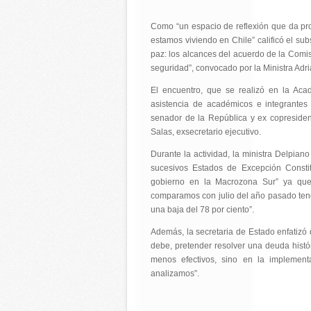
Como “un espacio de reflexión que da prof
estamos viviendo en Chile” calificó el su
paz: los alcances del acuerdo de la Comis
seguridad”, convocado por la Ministra Adr
El encuentro, que se realizó en la Aca
asistencia de académicos e integrantes
senador de la República y ex copresiden
Salas, exsecretario ejecutivo.
Durante la actividad, la ministra Delpian
sucesivos Estados de Excepción Constit
gobierno en la Macrozona Sur” ya que 
comparamos con julio del año pasado ten
una baja del 78 por ciento”.
Además, la secretaria de Estado enfatizó 
debe, pretender resolver una deuda histór
menos efectivos, sino en la impleme
analizamos”.