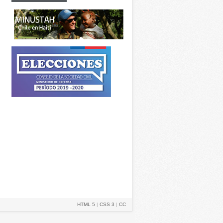
HTML 5
|
CSS 3
|
CC