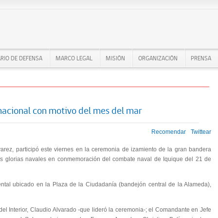
RIO DE DEFENSA
MARCO LEGAL
MISIÓN
ORGANIZACIÓN
PRENSA
nacional con motivo del mes del mar
Recomendar
Twittear
arez, participó este viernes en la ceremonia de izamiento de la gran bandera
as glorias navales en conmemoración del combate naval de Iquique del 21 de
ental ubicado en la Plaza de la Ciudadanía (bandejón central de la Alameda),
o del Interior, Claudio Alvarado -que lideró la ceremonia-; el Comandante en Jefe