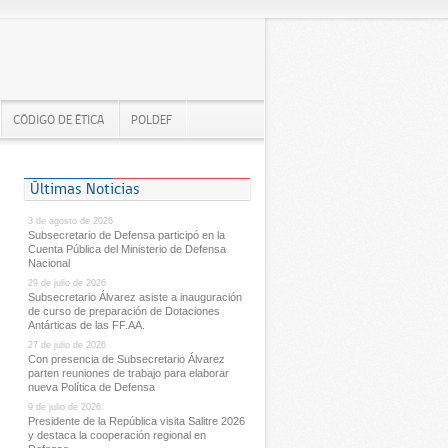
CÓDIGO DE ÉTICA
POLDEF
Últimas Noticias
3 de agosto de 2026
Subsecretario de Defensa participó en la
Cuenta Pública del Ministerio de Defensa
Nacional
29 de julio de 2026
Subsecretario Álvarez asiste a inauguración
de curso de preparación de Dotaciones
Antárticas de las FF.AA.
27 de julio de 2026
Con presencia de Subsecretario Álvarez
parten reuniones de trabajo para elaborar
nueva Política de Defensa
9 de julio de 2026
Presidente de la República visita Salitre 2026
y destaca la cooperación regional en