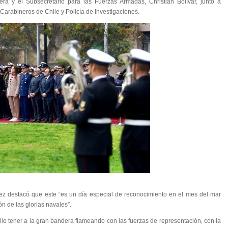
ra y el Subsecretario para las Fuerzas Armadas, Christian Bolívar, junto a
 Carabineros de Chile y Policía de Investigaciones.
rez destacó que este “es un día especial de reconocimiento en el mes del mar
 de las glorias navales”.
lo tener a la gran bandera flameando con las fuerzas de representación, con la