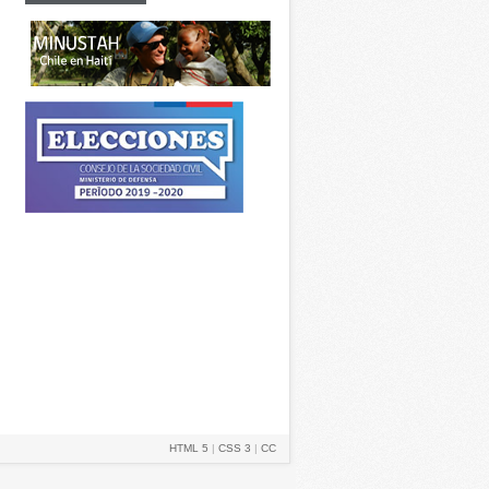
HTML 5
|
CSS 3
|
CC